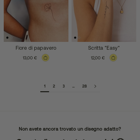
Fiore di papavero
Scritta "Easy"
13,00 €
12,00 €
1
2
3
…
28
Non avete ancora trovato un disegno adatto?