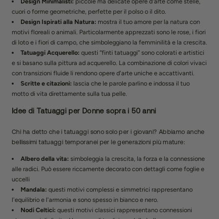
Design Minimalisti:
piccole ma delicate opere d'arte come stelle,
cuori o forme geometriche, perfette per il polso o il dito.
Design Ispirati alla Natura:
mostra il tuo amore per la natura con
motivi floreali o animali. Particolarmente apprezzati sono le rose, i fiori
di loto e i fiori di campo, che simboleggiano la femminilità e la crescita.
Tatuaggi Acquerello:
questi “finti tatuaggi” sono colorati e artistici
e si basano sulla pittura ad acquerello. La combinazione di colori vivaci
con transizioni fluide li rendono opere d'arte uniche e accattivanti.
Scritte e citazioni:
lascia che le parole parlino e indossa il tuo
motto di vita direttamente sulla tua pelle.
Idee di Tatuaggi per Donne sopra i 50 anni
Chi ha detto che i tatuaggi sono solo per i giovani? Abbiamo anche
bellissimi tatuaggi temporanei per le generazioni più mature:
Albero della vita:
simboleggia la crescita, la forza e la connessione
alle radici. Può essere riccamente decorato con dettagli come foglie e
uccelli
Mandala:
questi motivi complessi e simmetrici rappresentano
l'equilibrio e l'armonia e sono spesso in bianco e nero.
Nodi Celtici:
questi motivi classici rappresentano connessioni