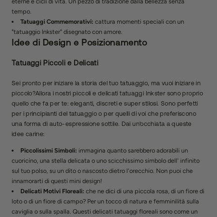
eterne e cicli di vita. Un pezzo di tradizione dalla bellezza senza
tempo.
Tatuaggi Commemorativi:
cattura momenti speciali con un
"tatuaggio Inkster" disegnato con amore.
Idee di Design e Posizionamento
Tatuaggi Piccoli e Delicati
Sei pronto per iniziare la storia del tuo tatuaggio, ma vuoi iniziare in
piccolo?Allora i nostri piccoli e delicati tatuaggi Inkster sono proprio
quello che fa per te: eleganti, discreti e super stilosi. Sono perfetti
per i principianti del tatuaggio o per quelli di voi che preferiscono
una forma di auto-espressione sottile. Dai un'occhiata a queste
idee carine:
Piccolissimi Simboli:
immagina quanto sarebbero adorabili un
cuoricino, una stella delicata o uno scicchissimo simbolo dell' infinito
sul tuo polso, su un dito o nascosto dietro l'orecchio. Non puoi che
innamorarti di questi mini design!
Delicati Motivi Floreali:
che ne dici di una piccola rosa, di un fiore di
loto o di un fiore di campo? Per un tocco di natura e femminilità sulla
caviglia o sulla spalla. Questi delicati tatuaggi floreali sono come un