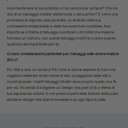
Vuoi mantenere la tua amicizia o il tuo amore per sempre? Che ne
dici di un tatuaggio Inkster dell'amicizia o del partner? È come una
promessa al mignolo, solo più bella: un simbolo della tua
connessione indissolubile e delle tue avventure condivise. Non
importa se si tratta di tatuaggi coordinati o di motivi che insieme
formano un tutt'uno: con questi tatuaggi mostri al mondo quanto
qualcuno sia importante per te.
Ci sono considerazioni particolari per i tatuaggi sulle donne mature
(50+)?
Ehi, l'età è solo un numero! Per tutte le donne esperte là fuori che
vogliono celebrare le loro storie di vita, la saggezza della vita o
ricordi speciali: i nostri tatuaggi Inkster sono proprio quello che fa
per voi. Ricordati di scegliere un design che parli di te e rifletta le
tue esperienze uniche. E non preoccuparti della texture della pelle:
abbiamo design che stanno benissimo su ogni tipo di pelle.