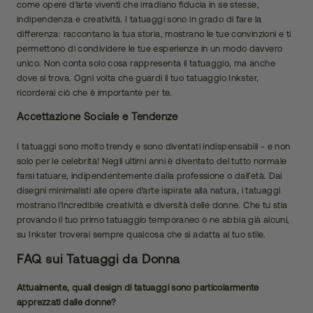
come opere d'arte viventi che irradiano fiducia in se stesse,
indipendenza e creatività. I tatuaggi sono in grado di fare la
differenza: raccontano la tua storia, mostrano le tue convinzioni e ti
permettono di condividere le tue esperienze in un modo davvero
unico. Non conta solo cosa rappresenta il tatuaggio, ma anche
dove si trova. Ogni volta che guardi il tuo tatuaggio Inkster,
ricorderai ciò che è importante per te.
Accettazione Sociale e Tendenze
I tatuaggi sono molto trendy e sono diventati indispensabili - e non
solo per le celebrità! Negli ultimi anni è diventato del tutto normale
farsi tatuare, indipendentemente dalla professione o dall’età. Dai
disegni minimalisti alle opere d'arte ispirate alla natura, i tatuaggi
mostrano l'incredibile creatività e diversità delle donne. Che tu stia
provando il tuo primo tatuaggio temporaneo o ne abbia già alcuni,
su Inkster troverai sempre qualcosa che si adatta al tuo stile.
FAQ sui Tatuaggi da Donna
Attualmente, quali design di tatuaggi sono particolarmente
apprezzati dalle donne?