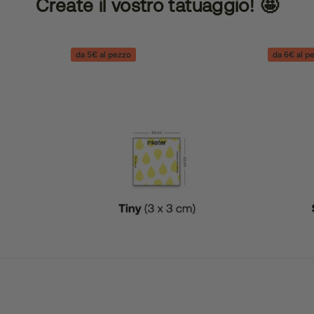
Create il vostro tatuaggio! 🤩
da 5€ al pezzo
da 6€ al p