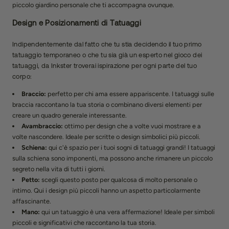
piccolo giardino personale che ti accompagna ovunque.
Design e Posizionamenti di Tatuaggi
Indipendentemente dal fatto che tu stia decidendo il tuo primo
tatuaggio temporaneo o che tu sia già un esperto nel gioco dei
tatuaggi, da Inkster troverai ispirazione per ogni parte del tuo
corpo:
Braccio:
perfetto per chi ama essere appariscente. I tatuaggi sulle
braccia raccontano la tua storia o combinano diversi elementi per
creare un quadro generale interessante.
Avambraccio:
ottimo per design che a volte vuoi mostrare e a
volte nascondere. Ideale per scritte o design simbolici più piccoli.
Schiena:
qui c'è spazio per i tuoi sogni di tatuaggi grandi! I tatuaggi
sulla schiena sono imponenti, ma possono anche rimanere un piccolo
segreto nella vita di tutti i giorni.
Petto:
scegli questo posto per qualcosa di molto personale o
intimo. Qui i design più piccoli hanno un aspetto particolarmente
affascinante.
Mano:
qui un tatuaggio è una vera affermazione! Ideale per simboli
piccoli e significativi che raccontano la tua storia.