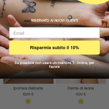
Elementi tratteggiati
Tattoo Remover
14,00 €
9,00 €
RISERVATO AI NUOVI CLIENTI
BESTSELLER
Risparmia subito il 10%
Se possibile non usare un indirizzo T- Online, per
favore
Ipomea delicata
Dente di leone
12,00 €
11,00 €