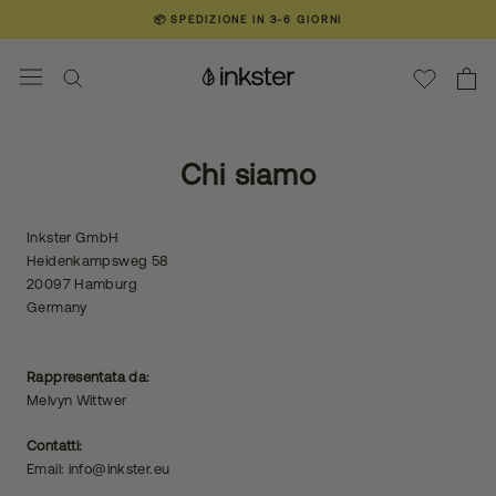
Vai
📦 SPEDIZIONE IN 3-6 GIORNI
al
contenuto
❤️ OLTRE 100.000 CLIENTI TATUAT
❤️ OLTRE 100.000 CLIENTI TATUAT
Chi siamo
Inkster GmbH
Heidenkampsweg 58
20097 Hamburg
Germany
Rappresentata da:
Melvyn Wittwer
Contatti:
Email: info@inkster.eu