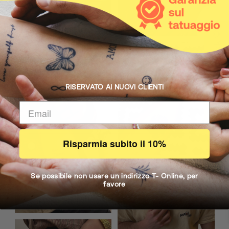
Your Feedback 💛
RISERVATO AI NUOVI CLIENTI
Risparmia subito il 10%
Se possibile non usare un indirizzo T- Online, per
favore