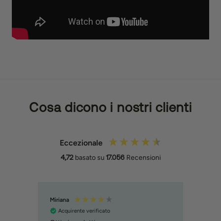
Cosa dicono i nostri clienti
Eccezionale
4,72
basato su
17.056
Recensioni
Miriana
MART
Acquirente verificato
Acq