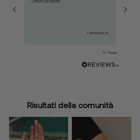
Ottimi prodotti
ho or
trovo
incur
prod
1 settimana fa
Pausa
Risultati della comunità