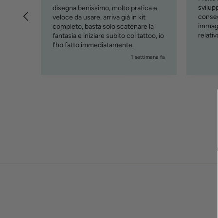
svilupp
disegna benissimo, molto pratica e
conseg
veloce da usare, arriva già in kit
immagi
completo, basta solo scatenare la
relati
fantasia e iniziare subito coi tattoo, io
( cust
l'ho fatto immediatamente.
imana fa
1 settimana fa