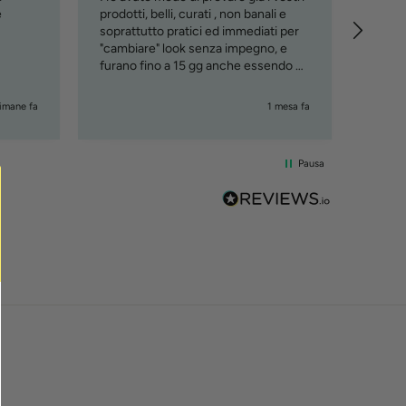
e
prodotti, belli, curati , non banali e
soprattutto pratici ed immediati per
"cambiare" look senza impegno, e
furano fino a 15 gg anche essendo al
mare. Lo consiglio, ciao Maury
timane fa
1 mesa fa
Pausa