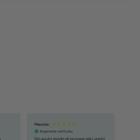
Maurizio
Manue
Acquirente verificato
Acqu
e
Ho avuto modo di provare già i vostri
Tutto 