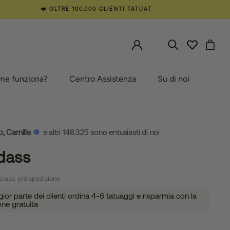
❤️ OLTRE 100.000 CLIENTI TATUAT
me funziona?
Centro Assistenza
Su di noi
e funziona?
Centro Assistenza
Su di noi
o, Camilla
e altri 148.325 sono entusiasti di noi
dass
clusa, più spedizione
or parte dei clienti ordina 4-6 tatuaggi e risparmia con la
one gratuita