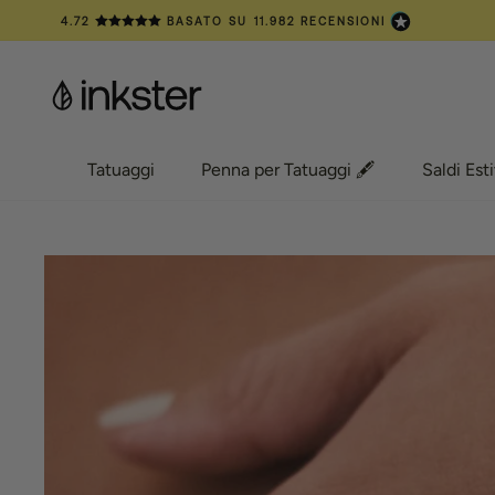
Vai
4.72
BASATO SU
11.982
RECENSIONI
al
contenuto
Tatuaggi
Penna per Tatuaggi 🖋️
Saldi Esti
Tatuaggi
Penna per Tatuaggi 🖋️
Saldi Esti