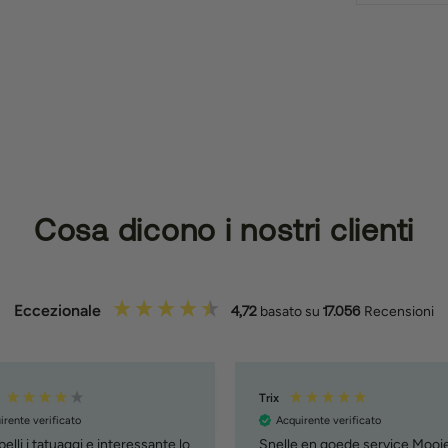
Cosa dicono i nostri clienti
Eccezionale
4,72
basato su
17.056
Recensioni
Trix
irente verificato
Acquirente verificato
elli i tatuaggi e interessante lo
Snelle en goede service Mooi