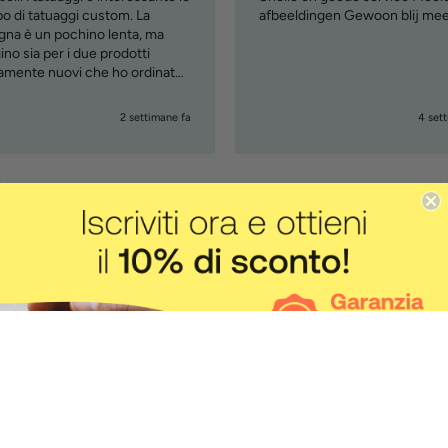
o di tatuaggi custom. La
afbeeldingen Gewoon blij me
na è un pochino lenta, ma
no sia per i due prodotti
vamente nuovi che ho ordinato
om tattoo e penna )
2 settimane fa
4 set