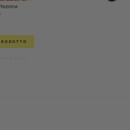
fezione
€
 PRODOTTO