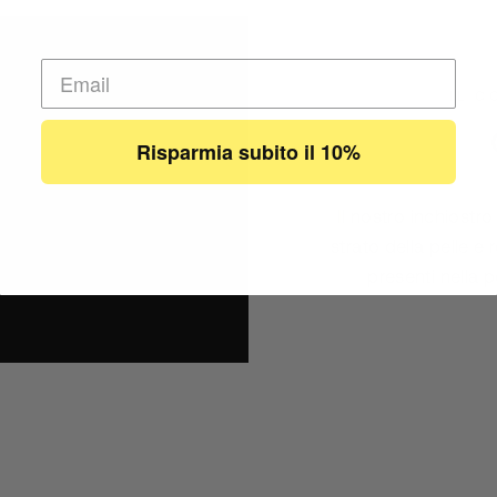
RISERVATO AI NUOVI CLIENTI
IL C
Risparmia subito il 10%
Il nostro inchiostr
Se possibile non usare un indirizzo T- Online, per
favore
strato della pelle e
presenti nella p