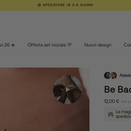
📦 SPEDIZIONE IN 3-6 GIORNI
vi 26 ☀️
Offerta set iniziale 💛
Nuovi design
Co
vi 26 ☀️
Offerta set iniziale 💛
Nuovi design
Com
Alessi
Be Ba
12,00 €
IVA in
La maggi
spedizi