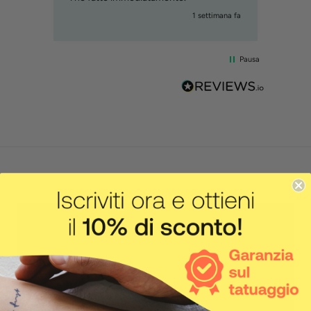
mana fa
1 settimana fa
Pausa