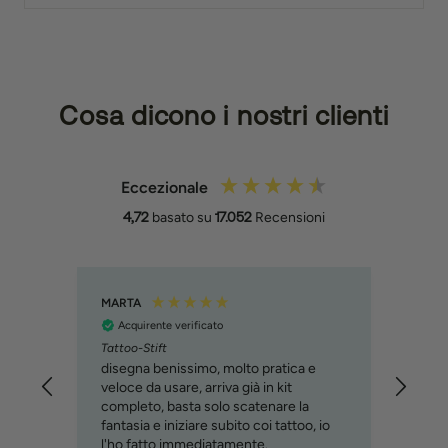
Cosa dicono i nostri clienti
Eccezionale
4,72
basato su
17.052
Recensioni
MARTA
Filipp
Acquirente verificato
Acq
Tattoo-Stift
Molto
svilu
disegna benissimo, molto pratica e
cons
veloce da usare, arriva già in kit
immag
completo, basta solo scatenare la
relat
fantasia e iniziare subito coi tattoo, io
custo
l'ho fatto immediatamente.