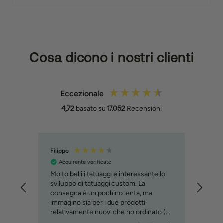
Cosa dicono i nostri clienti
Eccezionale
4,72
basato su
17.052
Recensioni
Filippo
Trix
Acquirente verificato
Acq
Molto belli i tatuaggi e interessante lo
Snel
avvero
sviluppo di tatuaggi custom. La
consegna è un pochino lenta, ma
immagino sia per i due prodotti
relativamente nuovi che ho ordinato (
custom tattoo e penna )