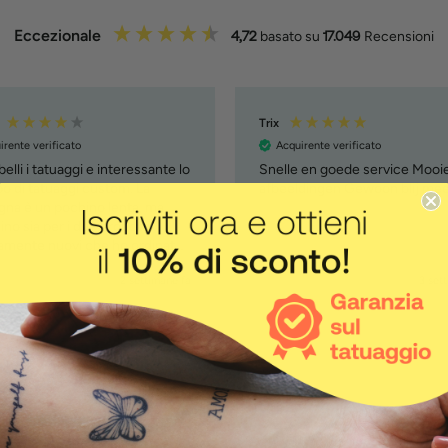
Eccezionale
4,72
basato su
17.049
Recensioni
Trix
irente verificato
Acquirente verificato
elli i tatuaggi e interessante lo
Snelle en goede service Mooi
o di tatuaggi custom. La
afbeeldingen Gewoon blij me
na è un pochino lenta, ma
no sia per i due prodotti
vamente nuovi che ho ordinato
om tattoo e penna )
2 settimane fa
3 set