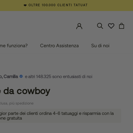
❤️ OLTRE 100.000 CLIENTI TATUAT
me funziona?
Centro Assistenza
Su di noi
e funziona?
Centro Assistenza
Su di noi
o, Camilla
e altri 148.325 sono entusiasti di noi
le da cowboy
lusa, più spedizione
or parte dei clienti ordina 4-6 tatuaggi e risparmia con la
one gratuita