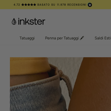
Vai
4.72
BASATO SU
11.978
RECENSIONI
al
contenuto
Tatuaggi
Penna per Tatuaggi 🖋️
Saldi Esti
Tatuaggi
Penna per Tatuaggi 🖋️
Saldi Esti