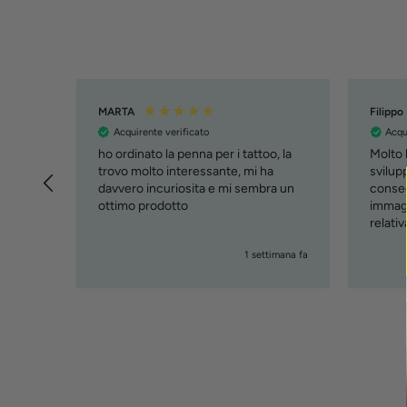
MARTA
Filippo
Acquirente verificato
Acqu
ho ordinato la penna per i tattoo, la
Molto b
trovo molto interessante, mi ha
svilupp
davvero incuriosita e mi sembra un
conseg
ottimo prodotto
immagi
relati
( cust
giorni fa
1 settimana fa