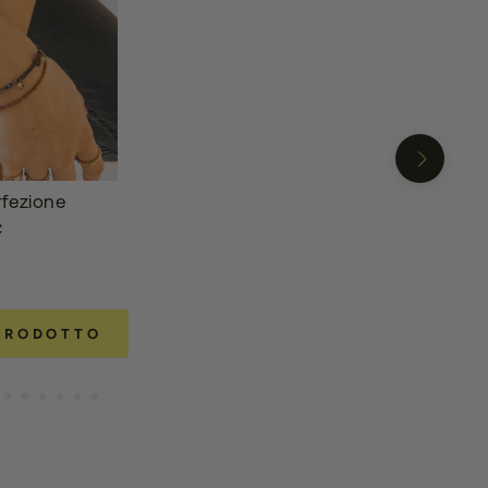
fezione
€
 PRODOTTO