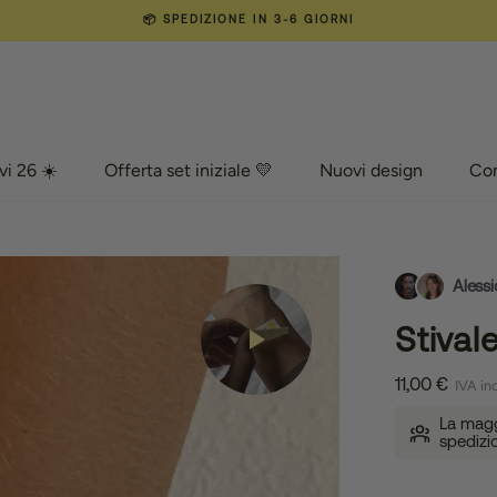
📦 SPEDIZIONE IN 3-6 GIORNI
vi 26 ☀️
Offerta set iniziale 💛
Nuovi design
Co
vi 26 ☀️
Offerta set iniziale 💛
Nuovi design
Com
Alessi
Stiva
11,00 €
IVA inc
La maggi
spedizi