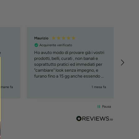
Maurizio
Manue
Acquirente verificato
Acqu
e
Ho avuto modo di provare già i vostri
Tutto 
e
prodotti, belli, curati , non banali e
soprattutto pratici ed immediati per
"cambiare" look senza impegno, e
furano fino a 15 gg anche essendo al
mare. Lo consiglio, ciao Maury
timane fa
1 mesa fa
Pausa