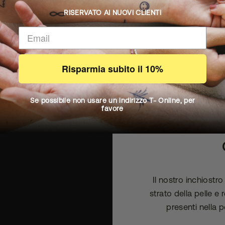
RISERVATO AI NUOVI CLIENTI
Risparmia subito il 10%
Se possibile non usare un indirizzo T- Online, per
favore
IL C
Il nostro inchiostr
strato della pelle e
presenti nella p