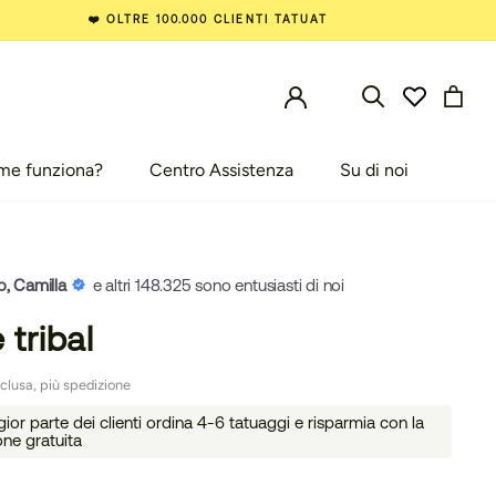
❤️ OLTRE 100.000 CLIENTI TATUAT
me funziona?
Centro Assistenza
Su di noi
e funziona?
Centro Assistenza
Su di noi
o, Camilla
e altri 148.325 sono entusiasti di noi
 tribal
clusa, più spedizione
or parte dei clienti ordina 4-6 tatuaggi e risparmia con la
one gratuita