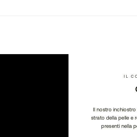
IL C
Il nostro inchiostr
strato della pelle e
presenti nella p