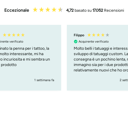
Eccezionale
4,72
basato su
17.052
Recensioni
Filippo
irente verificato
Acquirente verificato
nato la penna per i tattoo, la
Molto belli i tatuaggi e interes
molto interessante, mi ha
sviluppo di tatuaggi custom. La
o incuriosita e mi sembra un
consegna è un pochino lenta,
 prodotto
immagino sia per i due prodott
relativamente nuovi che ho or
( custom tattoo e penna )
1 settimana fa
2 set