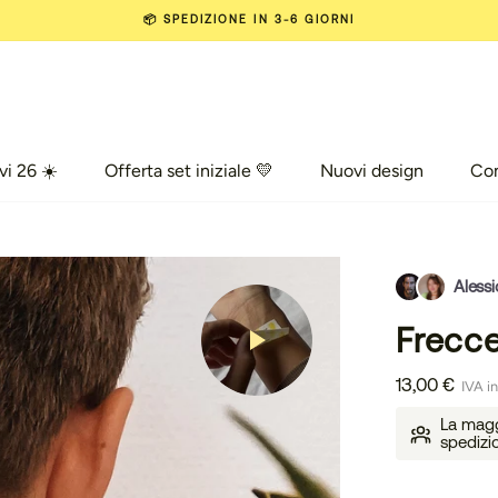
📦 SPEDIZIONE IN 3-6 GIORNI
vi 26 ☀️
Offerta set iniziale 💛
Nuovi design
Co
vi 26 ☀️
Offerta set iniziale 💛
Nuovi design
Com
Alessi
Frecce
13,00 €
IVA in
La maggi
spedizi