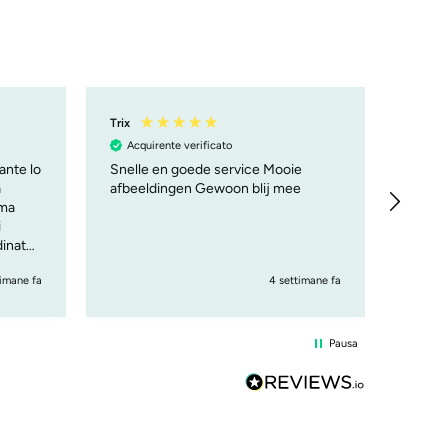
Trix
Mauriz
Acquirente verificato
Acqu
sante lo
Snelle en goede service Mooie
Ho avu
afbeeldingen Gewoon blij mee
prodotti, belli, curati , 
 ma
soprat
i
"cambi
dinato
furano
mare. 
timane fa
4 settimane fa
Pausa