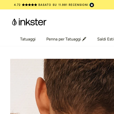
Vai
4.72
BASATO SU
11.981
RECENSIONI
al
contenuto
Tatuaggi
Penna per Tatuaggi 🖋️
Saldi Esti
Tatuaggi
Penna per Tatuaggi 🖋️
Saldi Esti