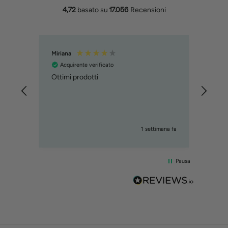
4,72
basato su
17.056
Recensioni
Miriana
MART
Acquirente verificato
Acq
Ottimi prodotti
ho or
trovo
incur
prod
1 settimana fa
Pausa