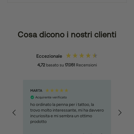
Cosa dicono i nostri clienti
Eccezionale
4,72
basato su
17.051
Recensioni
MARTA
Filipp
Acquirente verificato
Acq
ho ordinato la penna per i tattoo, la
Molto
trovo molto interessante, mi ha davvero
svilu
incuriosita e mi sembra un ottimo
cons
prodotto
immag
relat
custo