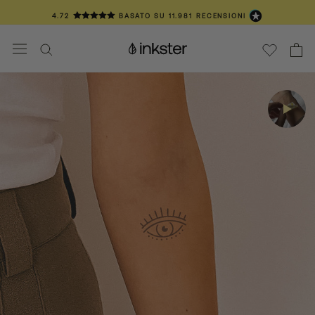
Vai
4.72
BASATO SU
11.981
RECENSIONI
al
contenuto
📦 SPEDIZIONE IN 3-6 GIORNI
❤️ OLTRE 100.000 CLIENTI TATUAT