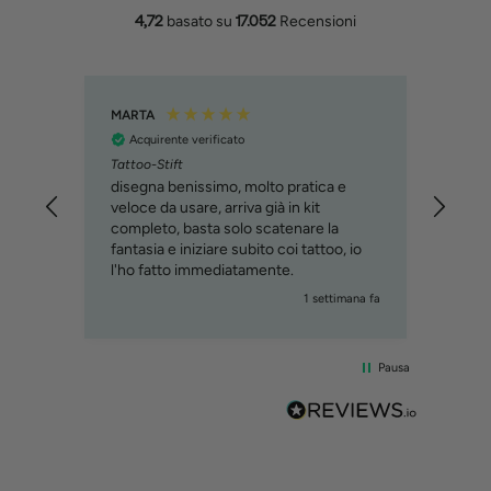
4,72
basato su
17.052
Recensioni
MARTA
Filipp
Acquirente verificato
Acq
Tattoo-Stift
Molto
svilu
disegna benissimo, molto pratica e
cons
veloce da usare, arriva già in kit
immag
completo, basta solo scatenare la
relat
fantasia e iniziare subito coi tattoo, io
custo
l'ho fatto immediatamente.
mana fa
1 settimana fa
Pausa