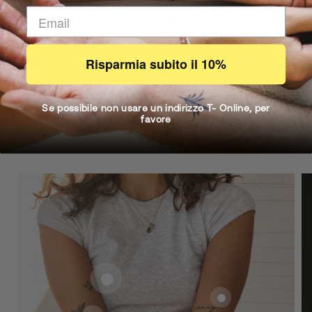
Il nostro inchiostro naturale Inkster viene assorbito dal
primo strato della pelle e reagisce a contatto con i
composti naturali presenti nella pelle e nell'aria,
colorandosi di nero/blu.
Risparmia subito il 10%
Se possibile non usare un indirizzo T- Online, per
favore
Shop the Look