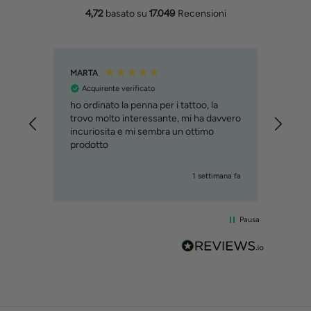
4,72
basato su
17.049
Recensioni
MARTA
Filipp
Acquirente verificato
Acq
ho ordinato la penna per i tattoo, la
Molto
trovo molto interessante, mi ha davvero
svilu
incuriosita e mi sembra un ottimo
cons
prodotto
immag
relat
custo
iorni fa
1 settimana fa
Pausa