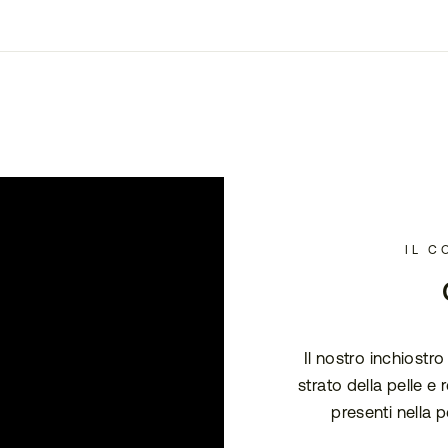
IL C
Il nostro inchiostr
strato della pelle e
presenti nella p