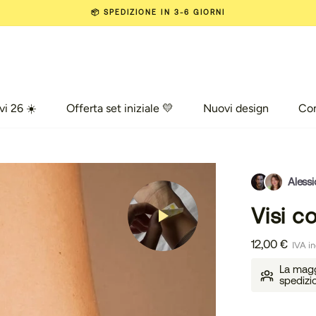
📦 SPEDIZIONE IN 3-6 GIORNI
vi 26 ☀️
Offerta set iniziale 💛
Nuovi design
Co
vi 26 ☀️
Offerta set iniziale 💛
Nuovi design
Com
Alessi
Visi c
12,00 €
IVA in
La maggi
spedizi