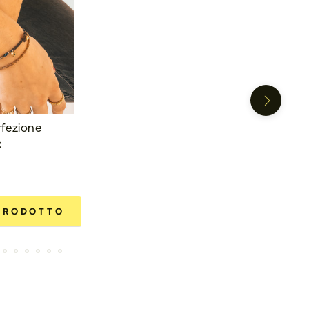
fezione
€
 PRODOTTO