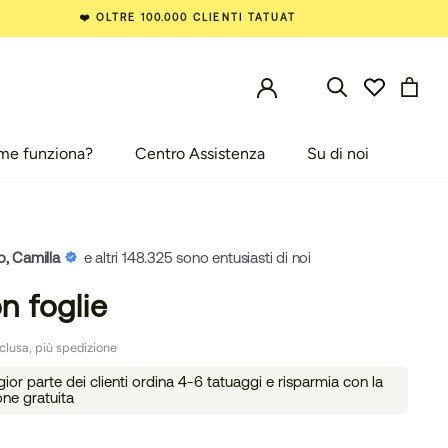
❤️ OLTRE 100.000 CLIENTI TATUAT
me funziona?
Centro Assistenza
Su di noi
e funziona?
Centro Assistenza
Su di noi
o, Camilla
e altri 148.325 sono entusiasti di noi
on foglie
clusa, più spedizione
or parte dei clienti ordina 4-6 tatuaggi e risparmia con la
one gratuita