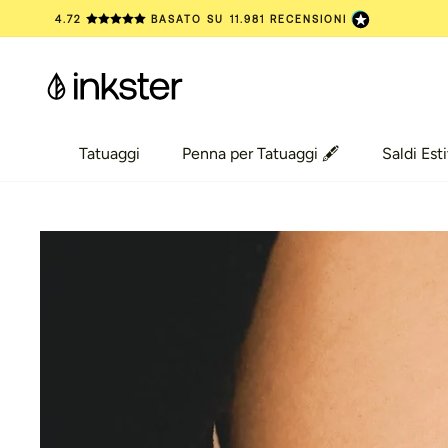
Vai
4.72
BASATO SU
11.981
RECENSIONI
al
contenuto
Tatuaggi
Penna per Tatuaggi 🖋️
Saldi Esti
Tatuaggi
Penna per Tatuaggi 🖋️
Saldi Esti