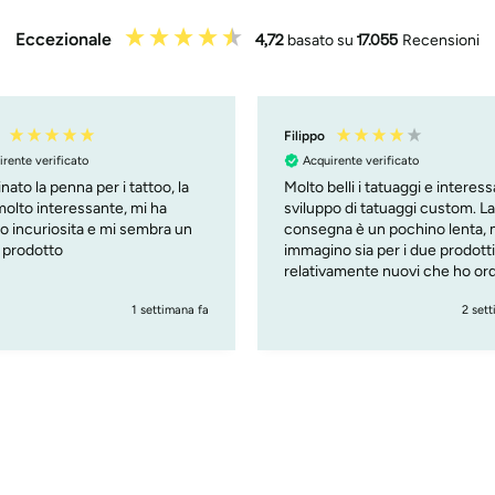
Eccezionale
4,72
basato su
17.055
Recensioni
Trix
irente verificato
Acquirente verificato
elli i tatuaggi e interessante lo
Snelle en goede service Mooi
o di tatuaggi custom. La
afbeeldingen Gewoon blij me
na è un pochino lenta, ma
no sia per i due prodotti
vamente nuovi che ho ordinato
om tattoo e penna )
2 settimane fa
4 set