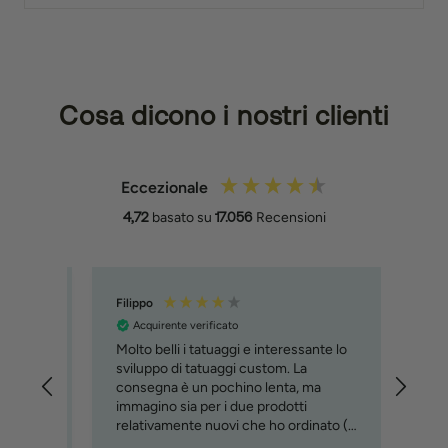
Cosa dicono i nostri clienti
Eccezionale
4,72
basato su
17.056
Recensioni
Filippo
Trix
Acquirente verificato
Acq
Molto belli i tatuaggi e interessante lo
Snel
sviluppo di tatuaggi custom. La
e
consegna è un pochino lenta, ma
immagino sia per i due prodotti
relativamente nuovi che ho ordinato (
 io
custom tattoo e penna )