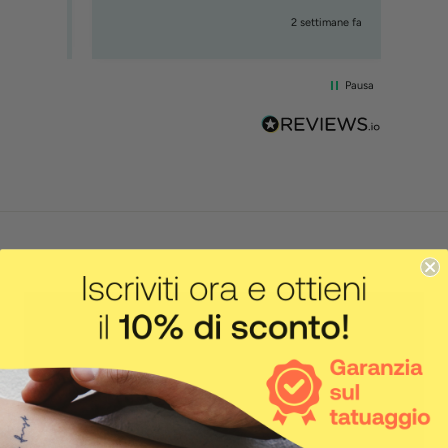
mana fa
2 settimane fa
Pausa