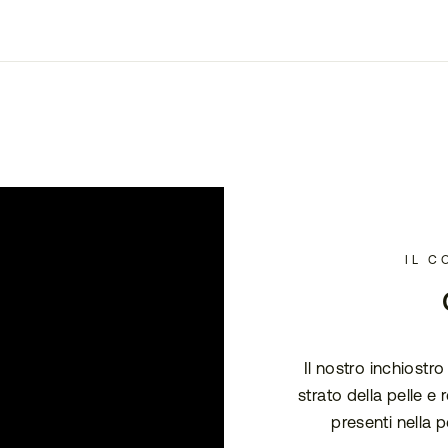
IL C
Il nostro inchiostr
strato della pelle e
presenti nella p