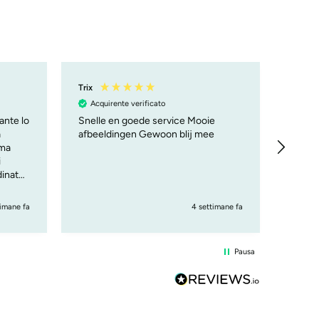
Trix
Mauriz
Acquirente verificato
Acqu
sante lo
Snelle en goede service Mooie
Ho avu
afbeeldingen Gewoon blij mee
prodotti, belli, curati , 
 ma
soprat
i
"cambi
dinato
furano
mare. 
timane fa
4 settimane fa
Pausa