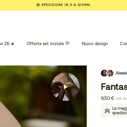
📦 SPEDIZIONE IN 3-6 GIORNI
vi 26 ☀️
Offerta set iniziale 💛
Nuovi design
Co
vi 26 ☀️
Offerta set iniziale 💛
Nuovi design
Com
Alessi
Fanta
9,50 €
IVA inc
La maggi
spedizi