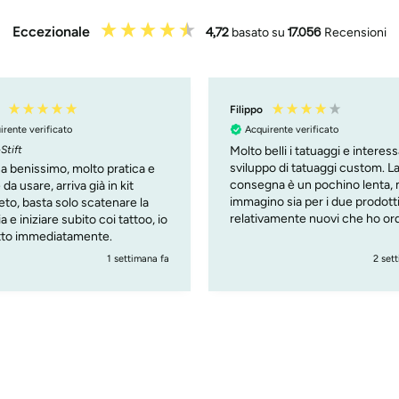
Eccezionale
4,72
basato su
17.056
Recensioni
Filippo
irente verificato
Acquirente verificato
Stift
Molto belli i tatuaggi e interes
sviluppo di tatuaggi custom. La
a benissimo, molto pratica e
consegna è un pochino lenta,
da usare, arriva già in kit
immagino sia per i due prodott
to, basta solo scatenare la
relativamente nuovi che ho or
a e iniziare subito coi tattoo, io
( custom tattoo e penna )
atto immediatamente.
1 settimana fa
2 set