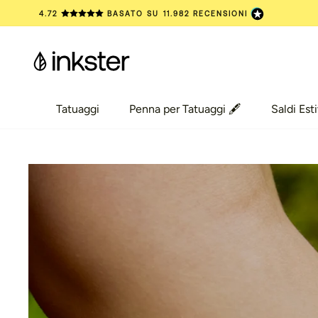
Vai
4.72
BASATO SU
11.982
RECENSIONI
al
contenuto
Tatuaggi
Penna per Tatuaggi 🖋️
Saldi Esti
Tatuaggi
Penna per Tatuaggi 🖋️
Saldi Esti