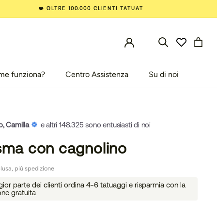
❤️ OLTRE 100.000 CLIENTI TATUAT
me funziona?
Centro Assistenza
Su di noi
e funziona?
Centro Assistenza
Su di noi
o, Camilla
e altri 148.325 sono entusiasti di noi
sma con cagnolino
lusa, più spedizione
or parte dei clienti ordina 4-6 tatuaggi e risparmia con la
one gratuita