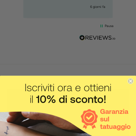
iorni fa
1 settimana fa
Pausa