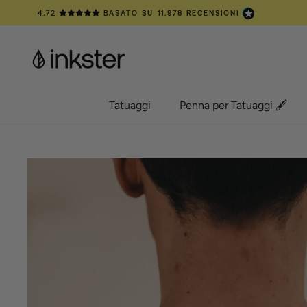
Vai
4.72
BASATO SU
11.978
RECENSIONI
al
contenuto
Tatuaggi
Penna per Tatuaggi 🖋️
Tatuaggi
Penna per Tatuaggi 🖋️