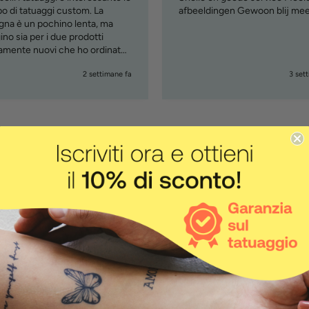
o di tatuaggi custom. La
afbeeldingen Gewoon blij me
na è un pochino lenta, ma
no sia per i due prodotti
vamente nuovi che ho ordinato
om tattoo e penna )
2 settimane fa
3 set