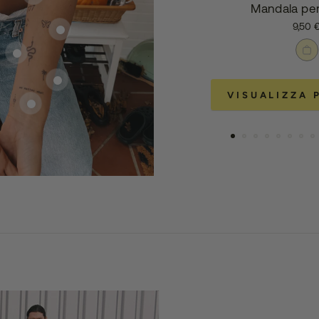
Mandala per
9,50 
VISUALIZZA