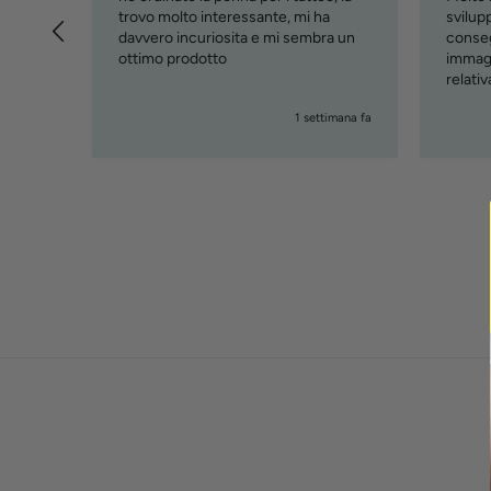
trovo molto interessante, mi ha
svilupp
davvero incuriosita e mi sembra un
conseg
ottimo prodotto
immagi
relati
( cust
giorni fa
1 settimana fa