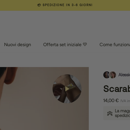
📦 SPEDIZIONE IN 3-6 GIORNI
Nuovi design
Offerta set iniziale 💛
Come funzion
Nuovi design
Offerta set iniziale 💛
Come funzion
Alessi
Scara
14,00 €
IVA in
La maggi
spedizi