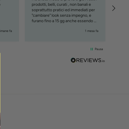
e
prodotti, belli, curati , non banali e
soprattutto pratici ed immediati per
"cambiare" look senza impegno, e
furano fino a 15 gg anche essendo al
mare. Lo consiglio, ciao Maury
timane fa
1 mesa fa
Pausa