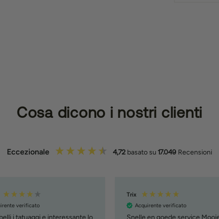
Cosa dicono i nostri clienti
Eccezionale
4,72
basato su
17.049
Recensioni
Trix
irente verificato
Acquirente verificato
elli i tatuaggi e interessante lo
Snelle en goede service Mooi