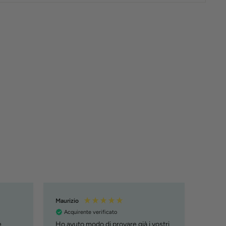
Maurizio
Manue
Acquirente verificato
Acqu
e
Ho avuto modo di provare già i vostri
Tutto 