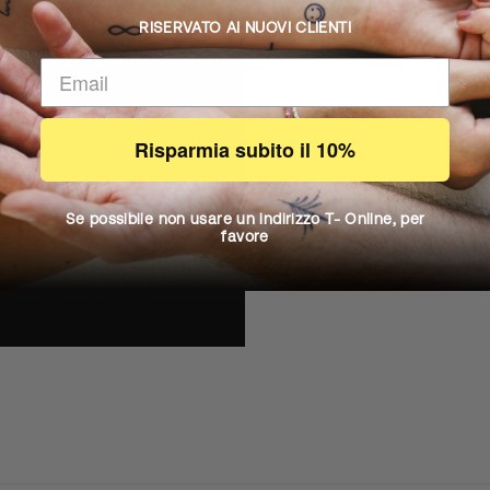
RISERVATO AI NUOVI CLIENTI
IL C
Risparmia subito il 10%
Il nostro inchiostr
Se possibile non usare un indirizzo T- Online, per
strato della pelle e
favore
presenti nella p