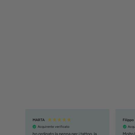
MARTA
Filippo
Acquirente verificato
Acqu
ho ordinato la penna per i tattoo, la
Molto b