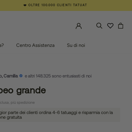
❤️ OLTRE 100.000 CLIENTI TATUAT
a?
Centro Assistenza
Su di noi
a?
Centro Assistenza
Su di noi
o, Camilla
e altri 148.325 sono entusiasti di noi
beo grande
clusa, più spedizione
or parte dei clienti ordina 4-6 tatuaggi e risparmia con la
one gratuita