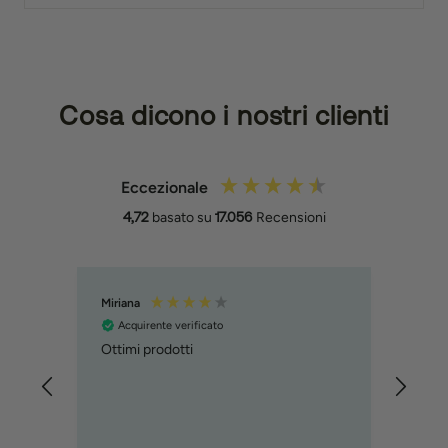
Cosa dicono i nostri clienti
Eccezionale
4,72
basato su
17.056
Recensioni
Miriana
MART
Acquirente verificato
Acq
Ottimi prodotti
Tattoo
diseg
veloc
compl
fanta
l'ho 