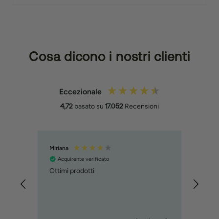
Cosa dicono i nostri clienti
Eccezionale
4,72
basato su
17.052
Recensioni
Miriana
MART
Acquirente verificato
Acq
Ottimi prodotti
ho or
trovo
incur
prod