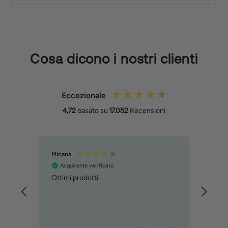
Cosa dicono i nostri clienti
Eccezionale
4,72
basato su
17.052
Recensioni
Miriana
MART
Acquirente verificato
Acq
Ottimi prodotti
ho or
trovo
incur
prod