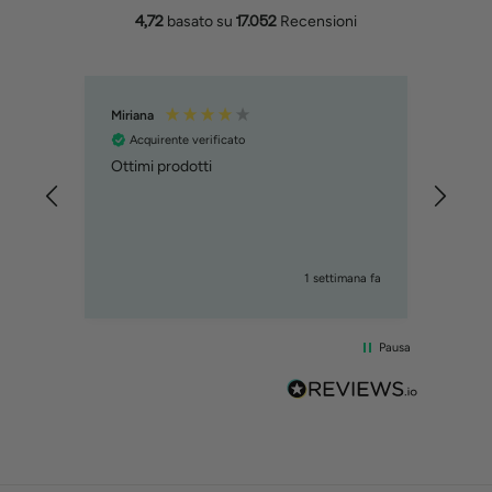
4,72
basato su
17.052
Recensioni
Miriana
MART
Acquirente verificato
Acq
Ottimi prodotti
ho or
trovo
incur
prod
1 settimana fa
Pausa