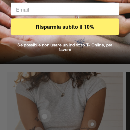
Il nostro inchiostro naturale Inkster viene assorbito dal
primo strato della pelle e reagisce a contatto con i
composti naturali presenti nella pelle e nell'aria,
colorandosi di nero/blu.
Risparmia subito il 10%
Se possibile non usare un indirizzo T- Online, per
favore
Shop the Look