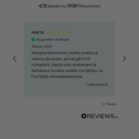
4,72
basato su
17.051
Recensioni
MARTA
Filipp
Acquirente verificato
Acq
Tattoo-Stift
Molto
svilu
disegna benissimo, molto pratica e
cons
veloce da usare, arriva già in kit
immag
completo, basta solo scatenare la
relat
fantasia e iniziare subito coi tattoo, io
custo
l'ho fatto immediatamente.
iorni fa
1 settimana fa
Pausa