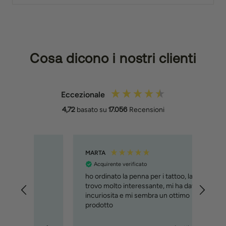
Cosa dicono i nostri clienti
Eccezionale
4,72
basato su
17.056
Recensioni
MARTA
Filipp
Acquirente verificato
Acq
ho ordinato la penna per i tattoo, la
Molto
trovo molto interessante, mi ha davvero
svilu
incuriosita e mi sembra un ottimo
cons
prodotto
immag
relat
custo