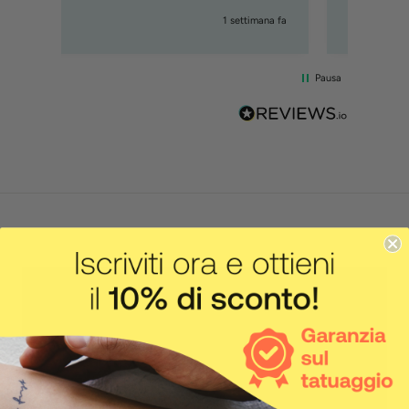
mana fa
1 settimana fa
Pausa