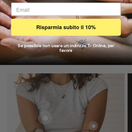
Il nostro inchiostro naturale Inkster viene assorbito dal
primo strato della pelle e reagisce a contatto con i
composti naturali presenti nella pelle e nell'aria,
colorandosi di nero/blu.
Risparmia subito il 10%
Se possibile non usare un indirizzo T- Online, per
favore
Shop the Look