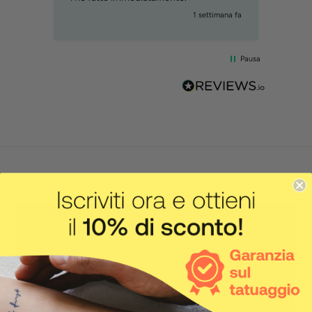
mana fa
1 settimana fa
Pausa