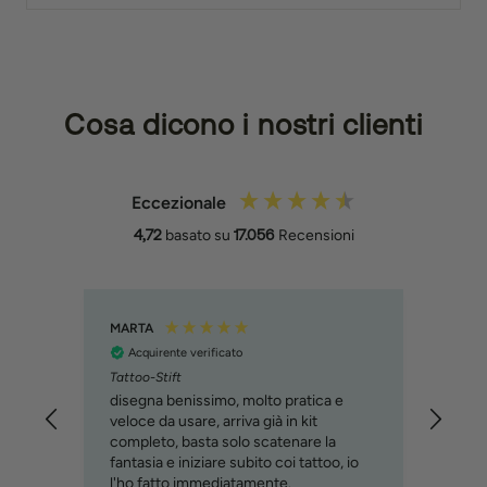
Cosa dicono i nostri clienti
Eccezionale
4,72
basato su
17.056
Recensioni
MARTA
Filipp
Acquirente verificato
Acq
Tattoo-Stift
Molto
svilu
disegna benissimo, molto pratica e
cons
veloce da usare, arriva già in kit
immag
completo, basta solo scatenare la
relat
fantasia e iniziare subito coi tattoo, io
custo
l'ho fatto immediatamente.