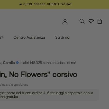
❤️ OLTRE 100.000 CLIENTI TATUAT
a?
Centro Assistenza
Su di noi
a?
Centro Assistenza
Su di noi
o, Camilla
e altri 148.325 sono entusiasti di noi
in, No Flowers" corsivo
clusa, più spedizione
or parte dei clienti ordina 4-6 tatuaggi e risparmia con la
one gratuita