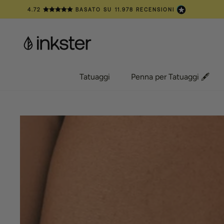
Vai
4.72
BASATO SU
11.978
RECENSIONI
al
contenuto
Tatuaggi
Penna per Tatuaggi 🖋️
Tatuaggi
Penna per Tatuaggi 🖋️