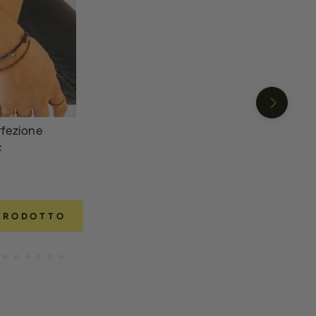
fezione
€
 PRODOTTO