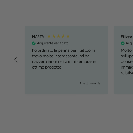
MARTA
Filippo
Acquirente verificato
Acqu
ho ordinato la penna per i tattoo, la
Molto b
trovo molto interessante, mi ha
svilupp
davvero incuriosita e mi sembra un
conseg
ottimo prodotto
immagi
relati
( cust
giorni fa
1 settimana fa