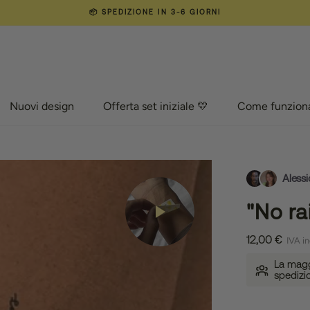
📦 SPEDIZIONE IN 3-6 GIORNI
Nuovi design
Offerta set iniziale 💛
Come funzion
Nuovi design
Offerta set iniziale 💛
Come funzion
Alessi
"No ra
12,00 €
IVA in
La maggi
spedizi