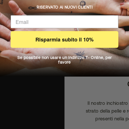
RISERVATO AI NUOVI CLIENTI
Risparmia subito il 10%
Se possibile non usare un indirizzo T- Online, per
favore
IL C
Il nostro inchiostr
strato della pelle e
presenti nella p