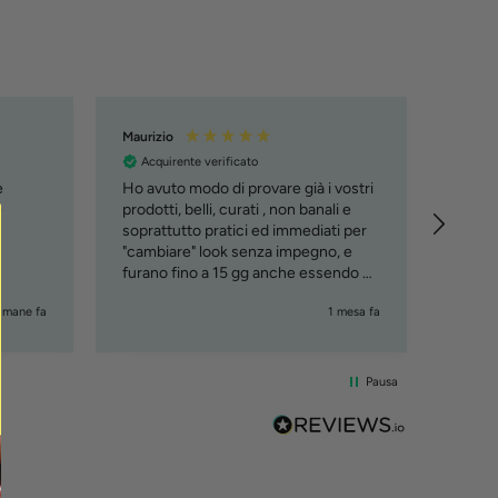
Maurizio
Manue
Acquirente verificato
Acqu
e
Ho avuto modo di provare già i vostri
Tutto 
e
prodotti, belli, curati , non banali e
soprattutto pratici ed immediati per
"cambiare" look senza impegno, e
furano fino a 15 gg anche essendo al
mare. Lo consiglio, ciao Maury
timane fa
1 mesa fa
Pausa