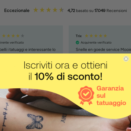
Eccezionale
4,72
basato su
17.049
Recensioni
Trix
irente verificato
Acquirente verificato
elli i tatuaggi e interessante lo
Snelle en goede service Mooi
o di tatuaggi custom. La
afbeeldingen Gewoon blij me
na è un pochino lenta, ma
no sia per i due prodotti
vamente nuovi che ho ordinato
om tattoo e penna )
2 settimane fa
3 set