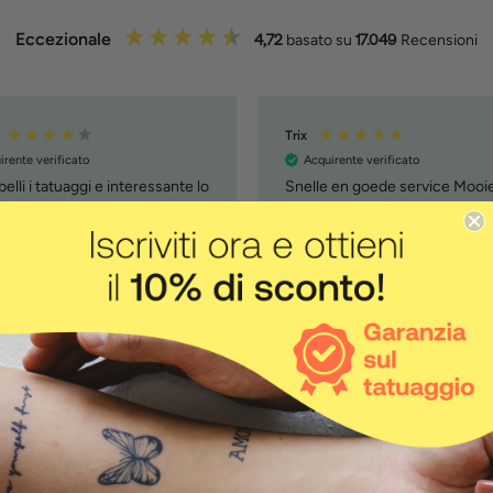
Eccezionale
4,72
basato su
17.049
Recensioni
Trix
irente verificato
Acquirente verificato
elli i tatuaggi e interessante lo
Snelle en goede service Mooi
o di tatuaggi custom. La
afbeeldingen Gewoon blij me
na è un pochino lenta, ma
no sia per i due prodotti
vamente nuovi che ho ordinato
om tattoo e penna )
2 settimane fa
3 set