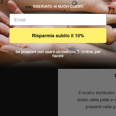
RISERVATO AI NUOVI CLIENTI
Risparmia subito il 10%
Se possibile non usare un indirizzo T- Online, per
favore
IL C
Il nostro inchiostr
strato della pelle e
presenti nella p