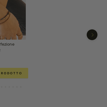
fezione
€
 PRODOTTO