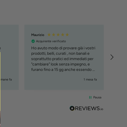
Maurizio
Manue
Acquirente verificato
Acqu
e
Ho avuto modo di provare già i vostri
Tutto 
e
prodotti, belli, curati , non banali e
soprattutto pratici ed immediati per
"cambiare" look senza impegno, e
furano fino a 15 gg anche essendo al
mare. Lo consiglio, ciao Maury
timane fa
1 mesa fa
Pausa