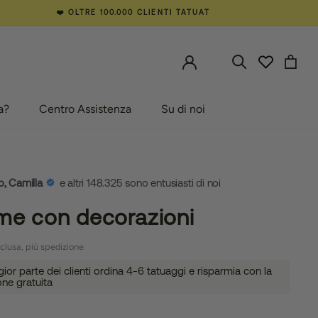
❤️ OLTRE 100.000 CLIENTI TATUAT
a?
Centro Assistenza
Su di noi
a?
Centro Assistenza
Su di noi
o, Camilla
e altri 148.325 sono entusiasti di noi
me con decorazioni
clusa, più spedizione
or parte dei clienti ordina 4-6 tatuaggi e risparmia con la
one gratuita