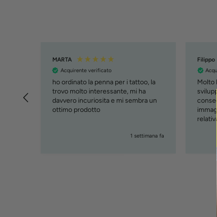
MARTA
Filippo
Acquirente verificato
Acqu
ho ordinato la penna per i tattoo, la
Molto b
trovo molto interessante, mi ha
svilupp
davvero incuriosita e mi sembra un
conseg
ottimo prodotto
immagi
relati
( cust
giorni fa
1 settimana fa