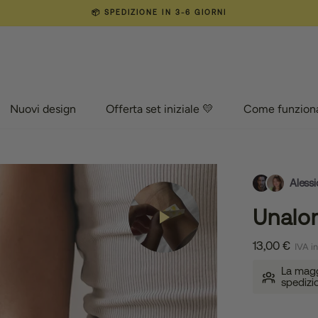
📦 SPEDIZIONE IN 3-6 GIORNI
Nuovi design
Offerta set iniziale 💛
Come funzion
Nuovi design
Offerta set iniziale 💛
Come funzion
Alessi
Unalo
13,00 €
IVA in
La maggi
spedizi