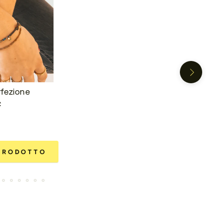
fezione
€
 PRODOTTO