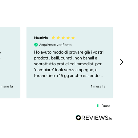
Maurizio
Manue
Acquirente verificato
Acqu
e
Ho avuto modo di provare già i vostri
Tutto 
e
prodotti, belli, curati , non banali e
soprattutto pratici ed immediati per
"cambiare" look senza impegno, e
furano fino a 15 gg anche essendo al
mare. Lo consiglio, ciao Maury
timane fa
1 mesa fa
Pausa