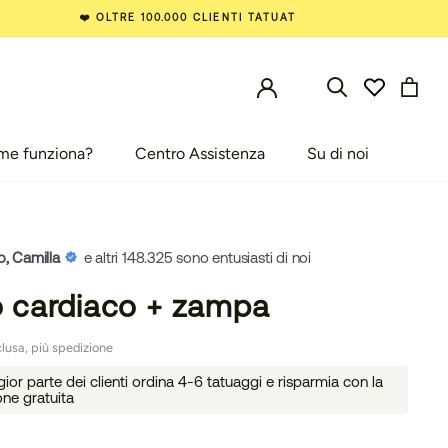
❤️ OLTRE 100.000 CLIENTI TATUAT
me funziona?
Centro Assistenza
Su di noi
e funziona?
Centro Assistenza
Su di noi
o, Camilla
e altri 148.325 sono entusiasti di noi
o cardiaco + zampa
lusa, più spedizione
or parte dei clienti ordina 4-6 tatuaggi e risparmia con la
one gratuita