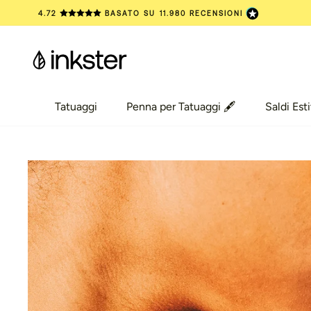
Vai
4.72
BASATO SU
11.980
RECENSIONI
al
contenuto
Tatuaggi
Penna per Tatuaggi 🖋️
Saldi Esti
Tatuaggi
Penna per Tatuaggi 🖋️
Saldi Esti