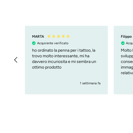
MARTA
Filippo
Acquirente verificato
Acqu
ho ordinato la penna per i tattoo, la
Molto b
trovo molto interessante, mi ha
svilupp
davvero incuriosita e mi sembra un
conseg
ottimo prodotto
immagi
relati
( cust
giorni fa
1 settimana fa