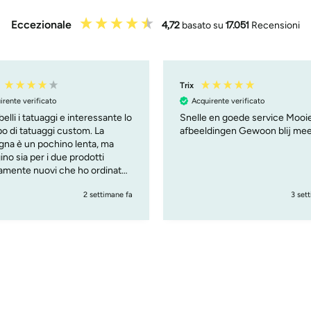
Eccezionale
4,72
basato su
17.051
Recensioni
Trix
irente verificato
Acquirente verificato
elli i tatuaggi e interessante lo
Snelle en goede service Mooi
o di tatuaggi custom. La
afbeeldingen Gewoon blij me
na è un pochino lenta, ma
no sia per i due prodotti
vamente nuovi che ho ordinato
om tattoo e penna )
2 settimane fa
3 set