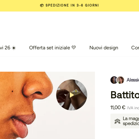
📦 SPEDIZIONE IN 3-6 GIORNI
vi 26 ☀️
Offerta set iniziale 💛
Nuovi design
Co
vi 26 ☀️
Offerta set iniziale 💛
Nuovi design
Com
Alessi
Battit
11,00 €
IVA inc
La maggi
spedizi