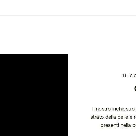
IL C
Il nostro inchiostr
strato della pelle e
presenti nella p