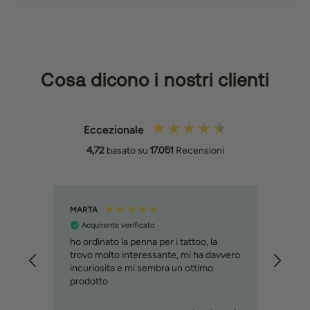
Cosa dicono i nostri clienti
Eccezionale
4,72
basato su
17.051
Recensioni
MARTA
Filipp
Acquirente verificato
Acq
ho ordinato la penna per i tattoo, la
Molto
trovo molto interessante, mi ha davvero
svilu
incuriosita e mi sembra un ottimo
cons
prodotto
immag
relat
custo