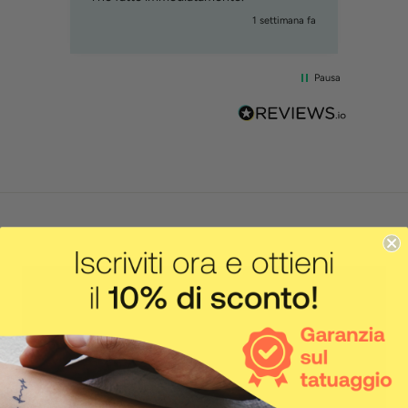
mana fa
1 settimana fa
Pausa