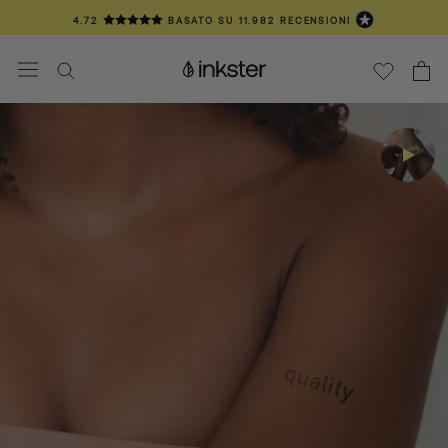
Vai
4.72
BASATO SU
11.982
RECENSIONI
al
contenuto
📦 SPEDIZIONE IN 3-6 GIORNI
❤️ OLTRE 100.000 CLIENTI TATUAT