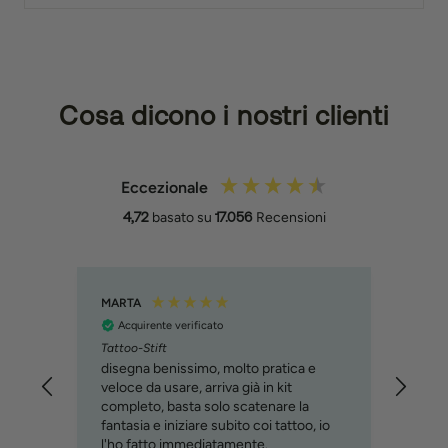
Cosa dicono i nostri clienti
Eccezionale
4,72
basato su
17.056
Recensioni
MARTA
Filipp
Acquirente verificato
Acq
Tattoo-Stift
Molto
svilu
disegna benissimo, molto pratica e
cons
veloce da usare, arriva già in kit
immag
completo, basta solo scatenare la
relat
fantasia e iniziare subito coi tattoo, io
custo
l'ho fatto immediatamente.