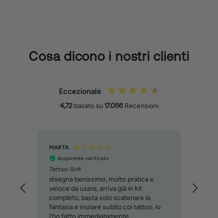
Cosa dicono i nostri clienti
Eccezionale
4,72
basato su
17.056
Recensioni
MARTA
Filipp
Acquirente verificato
Acq
Tattoo-Stift
Molto
svilu
disegna benissimo, molto pratica e
cons
veloce da usare, arriva già in kit
immag
completo, basta solo scatenare la
relat
fantasia e iniziare subito coi tattoo, io
custo
l'ho fatto immediatamente.