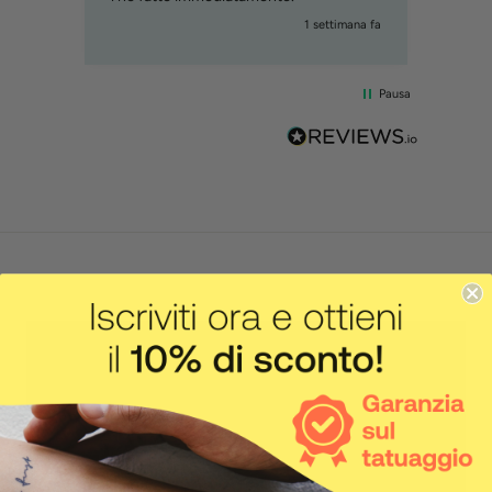
mana fa
1 settimana fa
Pausa