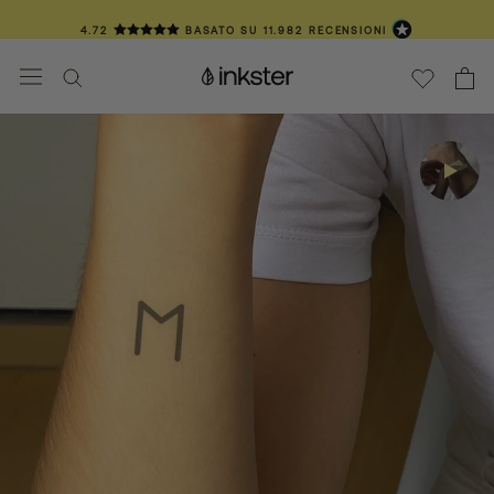
Vai
4.72
BASATO SU
11.982
RECENSIONI
al
contenuto
📦 SPEDIZIONE IN 3-6 GIORNI
❤️ OLTRE 100.000 CLIENTI TATUAT