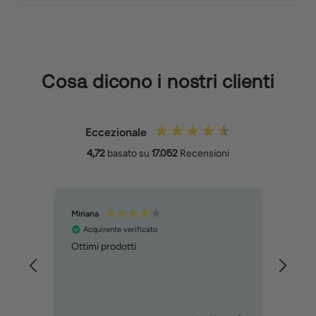
Cosa dicono i nostri clienti
Eccezionale
4,72
basato su
17.052
Recensioni
Miriana
MART
Acquirente verificato
Acq
Ottimi prodotti
ho or
trovo
incur
prod