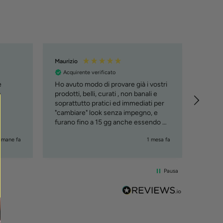
Maurizio
Manue
Acquirente verificato
Acqu
e
Ho avuto modo di provare già i vostri
Tutto 
e
prodotti, belli, curati , non banali e
soprattutto pratici ed immediati per
"cambiare" look senza impegno, e
furano fino a 15 gg anche essendo al
mare. Lo consiglio, ciao Maury
timane fa
1 mesa fa
Pausa