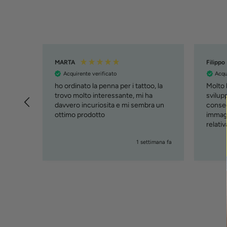
MARTA
Filippo
Acquirente verificato
Acqu
ho ordinato la penna per i tattoo, la
Molto b
trovo molto interessante, mi ha
svilupp
davvero incuriosita e mi sembra un
conseg
ottimo prodotto
immagi
relati
( cust
giorni fa
1 settimana fa