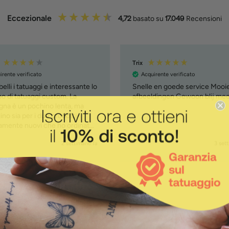
Eccezionale
4,72
basato su
17.049
Recensioni
Trix
irente verificato
Acquirente verificato
elli i tatuaggi e interessante lo
Snelle en goede service Mooi
o di tatuaggi custom. La
afbeeldingen Gewoon blij me
na è un pochino lenta, ma
no sia per i due prodotti
vamente nuovi che ho ordinato
om tattoo e penna )
2 settimane fa
3 set