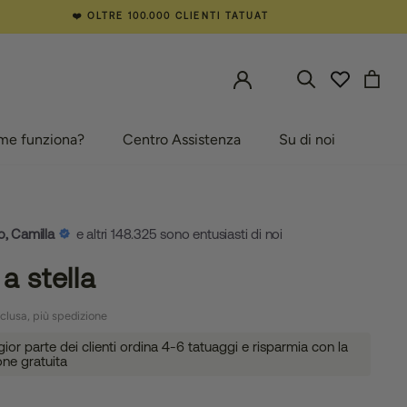
❤️ OLTRE 100.000 CLIENTI TATUAT
me funziona?
Centro Assistenza
Su di noi
e funziona?
Centro Assistenza
Su di noi
o, Camilla
e altri 148.325 sono entusiasti di noi
a stella
clusa, più spedizione
or parte dei clienti ordina 4-6 tatuaggi e risparmia con la
one gratuita