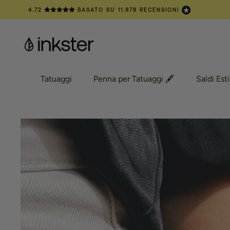
Vai
4.72
BASATO SU
11.978
RECENSIONI
al
contenuto
Tatuaggi
Penna per Tatuaggi 🖋️
Saldi Esti
Tatuaggi
Penna per Tatuaggi 🖋️
Saldi Esti