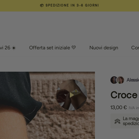
📦 SPEDIZIONE IN 3-6 GIORNI
vi 26 ☀️
Offerta set iniziale 💛
Nuovi design
Co
vi 26 ☀️
Offerta set iniziale 💛
Nuovi design
Com
Alessi
Croce 
13,00 €
IVA in
La maggi
spedizi