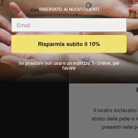
RISERVATO AI NUOVI CLIENTI
Risparmia subito il 10%
Se possibile non usare un indirizzo T- Online, per
favore
IL C
Il nostro inchiostr
strato della pelle e
presenti nella p