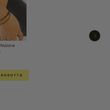
fezione
€
 PRODOTTO