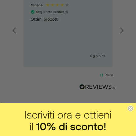
Miriana
MART
Acquirente verificato
Acq
Ottimi prodotti
Tattoo
diseg
veloc
compl
fanta
l'ho 
6 giorni fa
Pausa