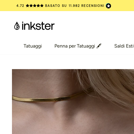
Vai
4.72
BASATO SU
11.982
RECENSIONI
al
contenuto
Tatuaggi
Penna per Tatuaggi 🖋️
Saldi Esti
Tatuaggi
Penna per Tatuaggi 🖋️
Saldi Esti