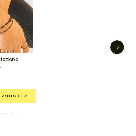
fezione
€
 PRODOTTO