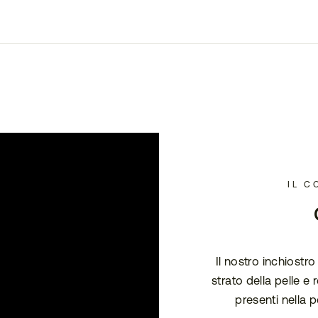
IL C
Il nostro inchiostr
strato della pelle e
presenti nella p