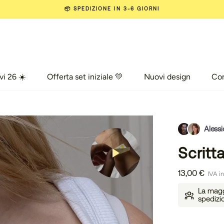
📦 SPEDIZIONE IN 3-6 GIORNI
vi 26 ☀️
Offerta set iniziale 💛
Nuovi design
Co
vi 26 ☀️
Offerta set iniziale 💛
Nuovi design
Com
Alessi
Scritt
13,00 €
IVA in
La maggi
spedizi