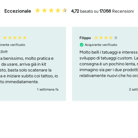
Eccezionale
4,72
basato su
17.056
Recensioni
Trix
irente verificato
Acquirente verificato
elli i tatuaggi e interessante lo
Snelle en goede service Mooi
o di tatuaggi custom. La
afbeeldingen Gewoon blij me
na è un pochino lenta, ma
no sia per i due prodotti
vamente nuovi che ho ordinato
om tattoo e penna )
2 settimane fa
4 set