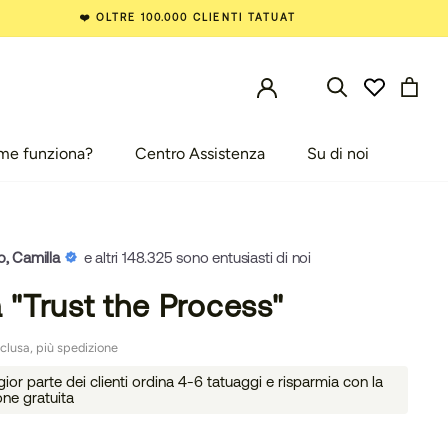
❤️ OLTRE 100.000 CLIENTI TATUAT
me funziona?
Centro Assistenza
Su di noi
e funziona?
Centro Assistenza
Su di noi
o, Camilla
e altri 148.325 sono entusiasti di noi
a "Trust the Process"
clusa, più spedizione
or parte dei clienti ordina 4-6 tatuaggi e risparmia con la
one gratuita