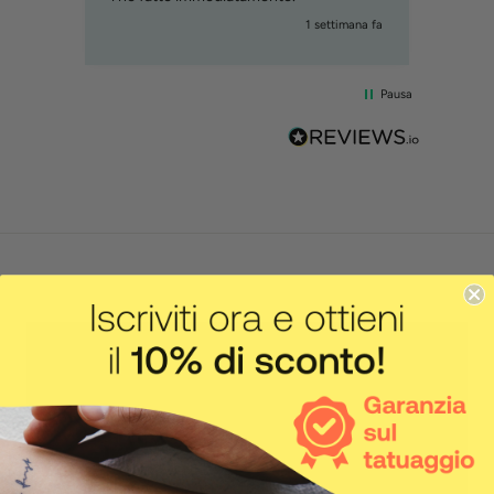
iorni fa
1 settimana fa
Pausa