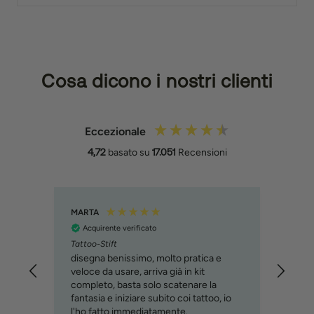
Cosa dicono i nostri clienti
Eccezionale
4,72
basato su
17.051
Recensioni
MARTA
Filipp
Acquirente verificato
Acq
Tattoo-Stift
Molto
svilu
disegna benissimo, molto pratica e
cons
veloce da usare, arriva già in kit
immag
completo, basta solo scatenare la
relat
fantasia e iniziare subito coi tattoo, io
custo
l'ho fatto immediatamente.