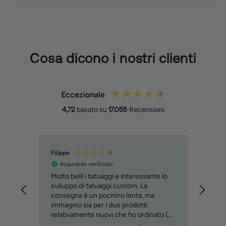
Cosa dicono i nostri clienti
Eccezionale
4,72
basato su
17.055
Recensioni
Filippo
Trix
Acquirente verificato
Acq
Molto belli i tatuaggi e interessante lo
Snel
avvero
sviluppo di tatuaggi custom. La
consegna è un pochino lenta, ma
immagino sia per i due prodotti
relativamente nuovi che ho ordinato (
custom tattoo e penna )