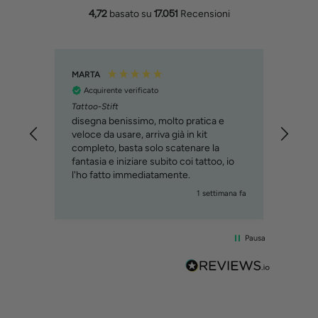
4,72
basato su
17.051
Recensioni
MARTA
Filipp
Acquirente verificato
Acq
Tattoo-Stift
Molto
svilu
disegna benissimo, molto pratica e
cons
veloce da usare, arriva già in kit
immag
completo, basta solo scatenare la
relat
fantasia e iniziare subito coi tattoo, io
custo
l'ho fatto immediatamente.
mana fa
1 settimana fa
Pausa